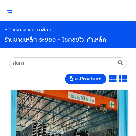
หน้าแรก
»
แคตตาล็อก
ร้านขายเหล็ก ระยอง - โชคสุขใจ ค้าเหล็ก
e-Brochure