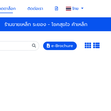
คตตาล็อก
ติดต่อเรา
ไทย
ร้านขายเหล็ก ระยอง - โชคสุขใจ ค้าเหล็ก
e-Brochure